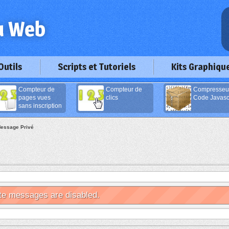
Outils
Scripts et Tutoriels
Kits Graphiqu
Compteur de
Compteur de
Compresseu
pages vues
clics
Code Javascr
sans inscription
essage Privé
te messages are disabled.