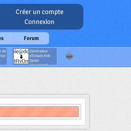
Créer un compte
Connexion
es
Forum
r de
Générateur
Boutons de
ipt
d'Emails Anti-
navigation
Spam
(Javascript)