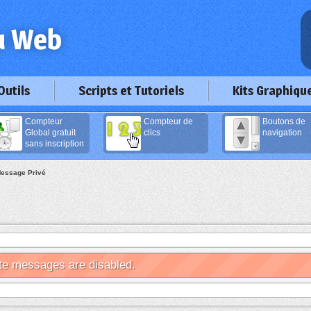
Outils
Scripts et Tutoriels
Kits Graphiqu
Compteur
Compteur de
Boutons de
Global gratuit
clics
navigation
sans inscription
essage Privé
te messages are disabled.