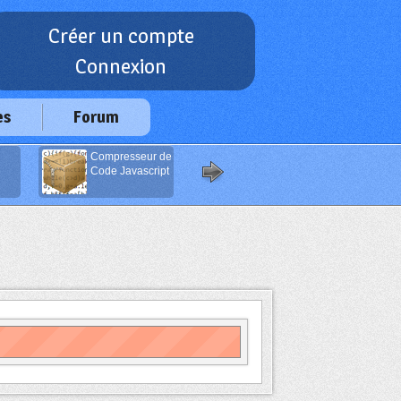
Créer un compte
Connexion
es
Forum
Compresseur de
Générateur
Code Javascript
d'Emails Anti-
Spam
(Javascript)