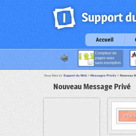
Accueil
Compteur de
pages vues
sans inscription
Vous êtes ici:
Support du Web
>
Messages Privés
>
Nouveau M
Nouveau Message Privé
Priva