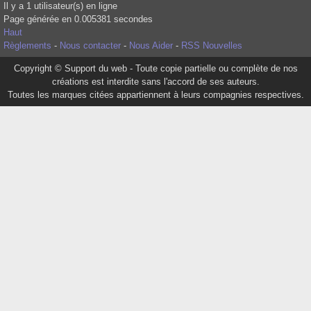
Il y a 1 utilisateur(s) en ligne
Page générée en 0.005381 secondes
Haut
Règlements
-
Nous contacter
-
Nous Aider
-
RSS Nouvelles
Copyright © Support du web - Toute copie partielle ou complète de nos
créations est interdite sans l'accord de ses auteurs.
Toutes les marques citées appartiennent à leurs compagnies respectives.