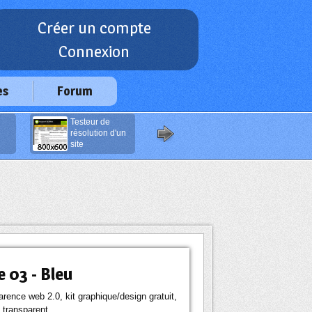
Créer un compte
Connexion
es
Forum
Testeur de
Effets et filtres
résolution d'un
sur image
e
site
e 03 - Bleu
arence web 2.0, kit graphique/design gratuit,
t transparent