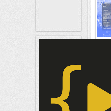
Un simple ki
Il dispose d
Il contient 
Il est valide