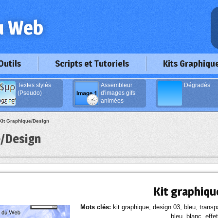
Outils
Scripts et Tutoriels
Kits Graphiqu
Textes stylés
Assembleur
Dégradés
(Pseudo)
d'images gifs
animées
 Kit Graphique/Design
e/Design
Kit graphiqu
Mots clés:
kit graphique, design 03, bleu, transp
bleu, blanc, effe