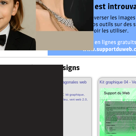
 Kits Graphiques/Designs
ique 05 - Vert et Bleu avec barres diagonales web
Kit graphique 04 - Ve
Mots clés:
kit graphique,
design 05, bleu, vert web 2.0,
kit graphique/design gratuit,
bleu, vert, blanc avec barres
diagonales