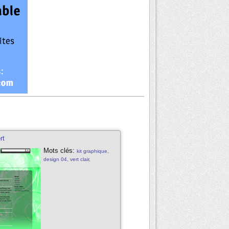
rt
Mots clés:
kit graphique,
design 04, vert clair,
transparence web 2.0, kit
graphique/design gratuit, vert
claire, blanc, effet transparent