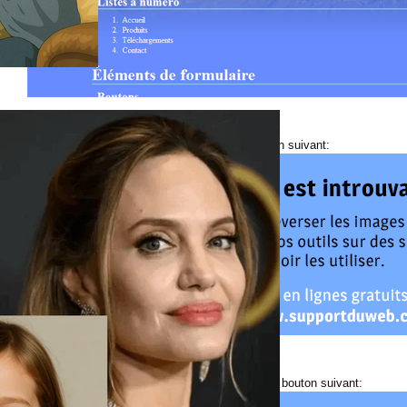
 à la version (X)html/Css valide cliquez sur le bouton suivant:
rger ce kit graphique/design, il suffit de cliquer sur le bouton suivant: