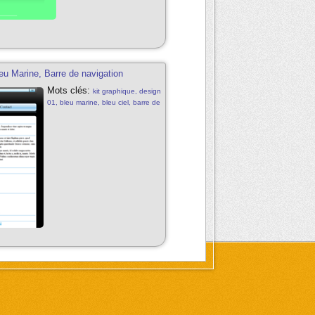
leu Marine, Barre de navigation
Mots clés:
kit graphique, design
01, bleu marine, bleu ciel, barre de
navigation web 2.0, kit
graphique/design gratuit, bleu,
noir, blanc, compatible 800px