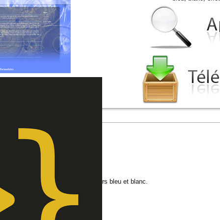
t graphique/design gratuit de couleurs bleu et blanc.
'un menu vertical.
des effets de transparence.
 (X)html strict 1.0 et Css 2.0.