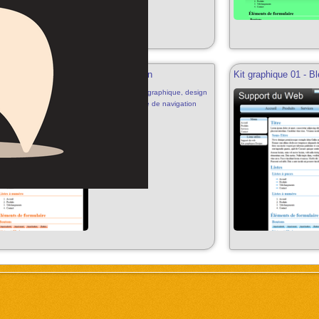
ique 02 - Orange, Barre de navigation
Kit graphique 01 - B
Mots clés:
kit graphique, design
02, orange, barre de navigation
web 2.0, kit graphique/design
gratuit, orange, noir, blanc,
compatible 800px