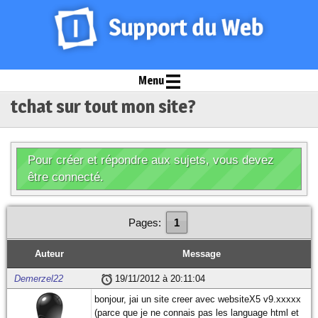
Menu
tchat sur tout mon site?
Pour créer et répondre aux sujets, vous devez
être connecté.
Pages:
1
Auteur
Message
Demerzel22
19/11/2012 à 20:11:04
bonjour, jai un site creer avec websiteX5 v9.xxxxx
(parce que je ne connais pas les language html et