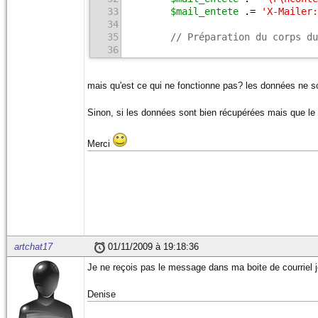
33
$mail_entete
 .= 
'X-Mailer:
34
35
// Préparation du corps du
36
37
// Remplacer le nom des va
38
// Utiliser \n pour aller 
mais qu'est ce qui ne fonctionne pas? les données ne 
39
$mail_corps
 = 
"Message de:
40
Sinon, si les données sont bien récupérées mais que le
41
$mail_corps
 .= 
"Message : 
42
43
// envoi du mail
Merci
44
if
(
mail
(MAIL_DESTINATAIRE,
45
        {
46
//Le mail est bien
47
echo
$msg_ok
;
48
        }
49
else
50
        {
51
//Le mail n'a pas 
artchat17
01/11/2009 à 19:18:36
52
echo
'Une erreur e
53
        }
Je ne reçois pas le message dans ma boite de courriel je
54
55
// Message de confirmation
Denise
56
// -----------------------