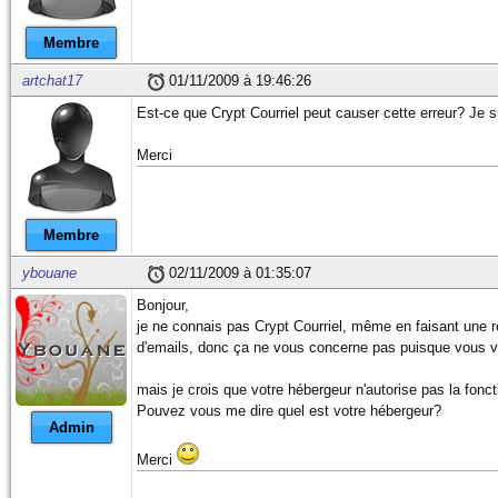
57
58
/* Objet */
// Mettre votr
59
$subject
 = 
"Confirmation d
Membre
60
61
/* additional header piece
artchat17
01/11/2009 à 19:46:26
62
// Adresse mail (variable 
Est-ce que Crypt Courriel peut causer cette erreur? Je su
63
$headers
 = 
"From: $mail <$
64
Merci
65
// Remplacer le mail suiva
66
$headers
 .= 
"X-Sender: <de
67
$headers
 .= 
"X-Mailer: PHP
68
$headers
 .= 
"X-Priority: 1
Membre
69
70
// Remplacer le mail suiva
ybouane
02/11/2009 à 01:35:07
71
$headers
 .= 
"Return-Path: 
72
Bonjour,
73
/* recipients */
je ne connais pas Crypt Courriel, même en faisant une r
74
$recipient
 = 
$mail
;
d'emails, donc ça ne vous concerne pas puisque vous 
75
76
/* message */
mais je crois que votre hébergeur n'autorise pas la fonct
77
// Remplacer le contenu du
Pouvez vous me dire quel est votre hébergeur?
78
// Vous pouvez à l'intérie
Admin
79
$message
 = 
"Bonjour "
.
$nom
Merci
80
81
Merci pour votre message.