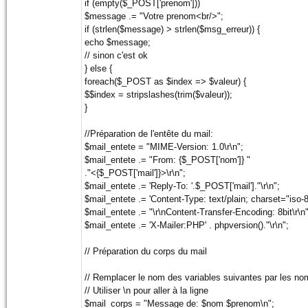
if (empty($_POST['prenom']))
$message .= "Votre prenom<br/>";
if (strlen($message) > strlen($msg_erreur)) {
echo $message;
// sinon c'est ok
} else {
foreach($_POST as $index => $valeur) {
$$index = stripslashes(trim($valeur));
}
//Préparation de l'entête du mail:
$mail_entete = "MIME-Version: 1.0\r\n";
$mail_entete .= "From: {$_POST['nom']} "
."<{$_POST['mail']}>\r\n";
$mail_entete .= 'Reply-To: '.$_POST['mail']."\r\n";
$mail_entete .= 'Content-Type: text/plain; charset="iso-8
$mail_entete .= "\r\nContent-Transfer-Encoding: 8bit\r\n"
$mail_entete .= 'X-Mailer:PHP' . phpversion()."\r\n";
// Préparation du corps du mail
// Remplacer le nom des variables suivantes par les no
// Utiliser \n pour aller à la ligne
$mail_corps = "Message de: $nom $prenom\n";