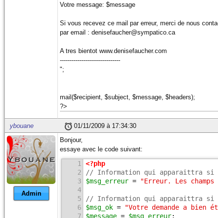
Votre message: $message
Si vous recevez ce mail par erreur, merci de nous conta
par email : denisefaucher@sympatico.ca
A tres bientot www.denisefaucher.com
-------------------------------
";
mail($recipient, $subject, $message, $headers);
?>
ybouane
01/11/2009 à 17:34:30
Bonjour,
essaye avec le code suivant:
1
<?php
2
// Information qui apparaittra si 
3
$msg_erreur
 = 
"Erreur. Les champs 
4
Admin
5
// Information qui apparaittra si 
6
$msg_ok
 = 
"Votre demande a bien ét
7
$message
 = 
$msg_erreur
;