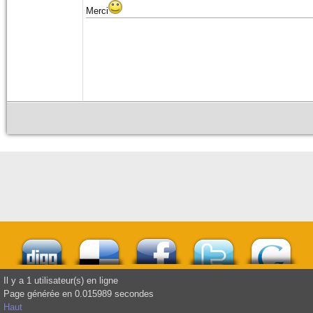
Merci
Il y a 1 utilisateur(s) en ligne
Page générée en 0.015989 secondes
Haut