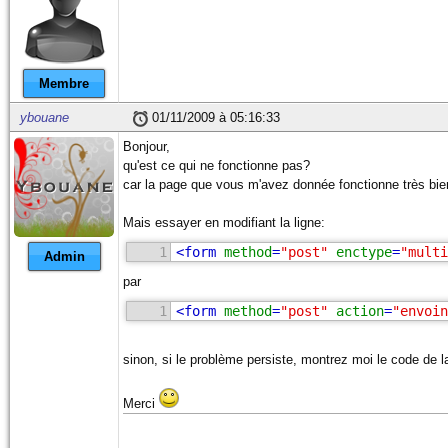
Membre
ybouane
01/11/2009 à 05:16:33
Bonjour,
qu'est ce qui ne fonctionne pas?
car la page que vous m'avez donnée fonctionne très bie
Mais essayer en modifiant la ligne:
1
<
form
method
=
"post"
enctype
=
"multi
Admin
par
1
<
form
method
=
"post"
action
=
"envoin
sinon, si le problème persiste, montrez moi le code de 
Merci