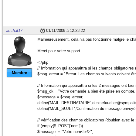
artchat17
01/11/2009 à 12:23:22
Malheureusement, cela n'a pas fonctionné malgré le ch
Merci pour votre support
<?php
// Information qui apparaittra si les champs obligatoires
Membre
$msg_erreur = "Erreur. Les champs suivants doivent être
// Information qui apparaittra si les 2 messages ont bie
$msg_ok = "Votre demande a bien été prise en compte. El
$message = $msg_erreur;
define('MAIL_DESTINATAIRE','denisefaucher@sympatico.c
define('MAIL_SUJET','Confirmation du message envoyé à 
// vérification des champs obligatoires (doublon avec le 
if (empty($_POST['nom']))
$message .= "Votre nom<br/>";