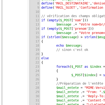
8
define
(
'MAIL_DESTINATAIRE'
,
'denise
9
define
(
'MAIL_SUJET'
,
'Confirmation 
10
11
// vérification des champs obligat
12
if
 (
empty
(
$_POST
[
'nom'
]))
13
$message
 .= 
"Votre nom<br/
14
if
 (
empty
(
$_POST
[
'prenom'
]))
15
$message
 .= 
"Votre prenom<
16
if
 (
strlen
(
$message
) > 
strlen
(
$msg
17
{
18
echo
$message
;
19
// sinon c'est ok
20
}
21
else
22
{
23
foreach
(
$_POST
as
$index
 =
24
        {
25
$_POST
[
$index
] = 
s
26
        }
27
//Préparation de l'entête 
28
$mail_entete
 = 
"MIME-Versi
29
$mail_entete
 .= 
"From: "
.
$
30
$mail_entete
 .= 
'Reply-To:
31
$mail_entete
 .= 
'Content-T
32
$mail_entete
 .= 
"\r\nConte