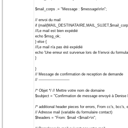
$mail_corps .= "Message : $message\n\n";
// envoi du mail
if (mail(MAIL_DESTINATAIRE,MAIL_SUJET,$mail_corps,
//Le mail est bien expédié
echo $msg_ok;
} else {
//Le mail n'a pas été expédié
echo 'Une erreur est survenue lors de l\'envoi du formulai
}
}
// Message de confirmation de reception de demande
// ---------------------------
/* Objet */ // Mettre votre nom de domaine
$subject = "Confirmation de message envoyé à Denise 
/* additional header pieces for errors, From cc's, bcc's, e
// Adresse mail (variable du formulaire contact)
$headers = "From: $mail <$mail>\n";