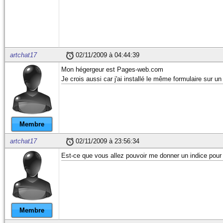
82
Nous traiterons votre demande dans
83
Amicalement.
84
85
Rappel de vos informations personn
86
------------------------------
87
Votre nom: "
.
$nom
.
"
88
Votre prenom: "
.
$prenom
.
"
artchat17
02/11/2009 à 04:44:39
89
Votre message: "
.
$message
.
"
Mon hégergeur est Pages-web.com
90
Je crois aussi car j'ai installé le même formulaire sur u
91
Si vous recevez ce mail par erreur
92
par email : denisefaucher@sympatic
93
94
A tres bientot www.denisefaucher.c
95
-------------------------------"
;
Membre
96
97
artchat17
02/11/2009 à 23:56:34
98
mail
(
$recipient
, 
$subject
,
99
}
Est-ce que vous allez pouvoir me donner un indice po
100
?>
Membre