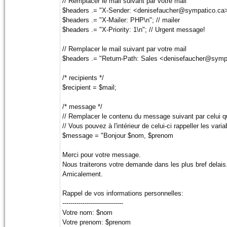
// Remplacer le mail suivant par votre mail
$headers .= "X-Sender: <denisefaucher@sympatico.ca>
$headers .= "X-Mailer: PHP\n"; // mailer
$headers .= "X-Priority: 1\n"; // Urgent message!
// Remplacer le mail suivant par votre mail
$headers .= "Return-Path: Sales <denisefaucher@sympat
/* recipients */
$recipient = $mail;
/* message */
// Remplacer le contenu du message suivant par celui q
// Vous pouvez à l'intérieur de celui-ci rappeller les var
$message = "Bonjour $nom, $prenom
Merci pour votre message.
Nous traiterons votre demande dans les plus bref delais
Amicalement.
Rappel de vos informations personnelles:
------------------------------
Votre nom: $nom
Votre prenom: $prenom