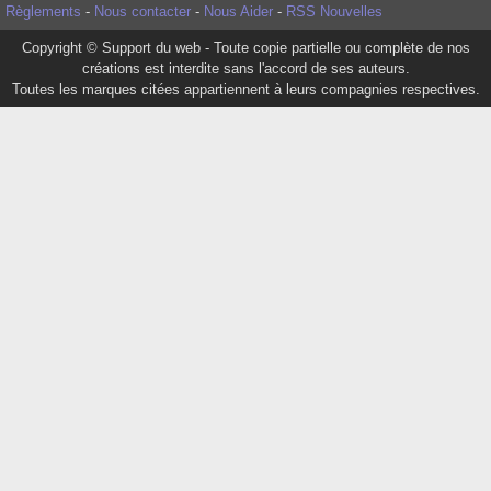
Règlements
-
Nous contacter
-
Nous Aider
-
RSS Nouvelles
Copyright © Support du web - Toute copie partielle ou complète de nos
créations est interdite sans l'accord de ses auteurs.
Toutes les marques citées appartiennent à leurs compagnies respectives.