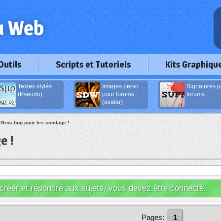
Outils
Scripts et Tutoriels
Kits Graphiqu
Textes stylés
Images perso
Signatures p
(Pseudo)
pour forums
forums
(avatar)
>
Gros bug pour les sondage !
e !
créer et répondre aux sujets, vous devez être connecté.
Pages:
1