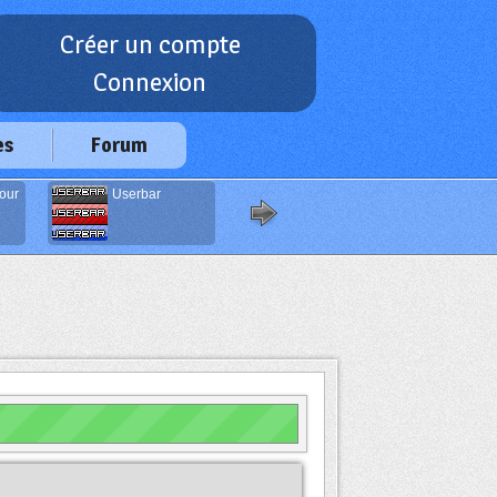
Créer un compte
Connexion
es
Forum
our
Userbar
Infos de ses
visiteurs