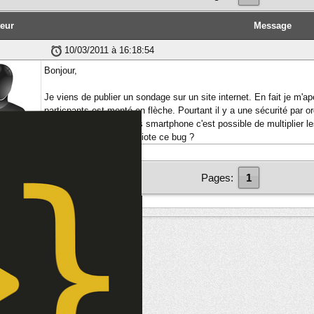
eur
Message
10/03/2011 à 16:18:54
Bonjour,
Je viens de publier un sondage sur un site internet. En fait je m'
particpants est monté en flèche. Pourtant il y a une sécurité par or
d'affilé. Sauf qu'avec les smartphone c'est possible de multiplier 
pour améliorer au plus viote ce bug ?
bre
Pages:
1