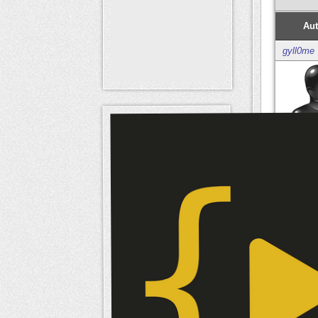
Aut
gyll0me
Mem