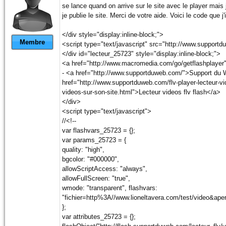
se lance quand on arrive sur le site avec le player mais
je publie le site. Merci de votre aide. Voici le code que j'
</div style="display:inline-block;">
Membre
<script type="text/javascript" src="http://www.supportd
</div id="lecteur_25723" style="display:inline-block;">
<a href="http://www.macromedia.com/go/getflashplayer"
- <a href="http://www.supportduweb.com/">Support du 
href="http://www.supportduweb.com/flv-player-lecteur-vi
videos-sur-son-site.html">Lecteur videos flv flash</a>
</div>
<script type="text/javascript">
//<!--
var flashvars_25723 = {};
var params_25723 = {
quality: "high",
bgcolor: "#000000",
allowScriptAccess: "always",
allowFullScreen: "true",
wmode: "transparent", flashvars:
"fichier=http%3A//www.lioneltavera.com/test/video&ape
};
var attributes_25723 = {};