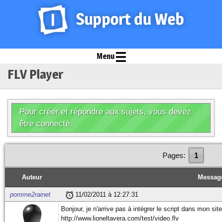
Menu
FLV Player
Pour créer et répondre aux sujets, vous devez
être connecté.
Pages:
1
Auteur
Messag
pomme2rainet
11/02/2011 à 12:27:31
Bonjour, je n'arrive pas à intégrer le script dans mon site
http://www.lioneltavera.com/test/video.flv