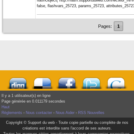
flashObject("http://flash.supportduweb.com/lecteur_flv/v
false, flashvars_25723, params_25723, attributes_25723
Pages:
1
Il y a 1 utilisateur(s) en ligne
Page générée en 0.011179 secondes
Haut
Règlements
-
Nous contacter
-
Nous Aider
-
RSS Nouvelles
Copyright © Support du web - Toute copie partielle ou complète de nos
créations est interdite sans l'accord de ses auteurs.
Toutes les marques citées appartiennent à leurs compagnies respectives.