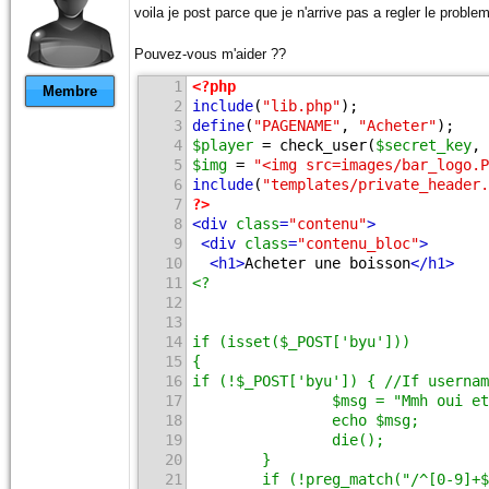
voila je post parce que je n'arrive pas a regler le proble
Pouvez-vous m'aider ??
1
<?php
Membre
2
include
(
"lib.php"
);
3
define
(
"PAGENAME"
, 
"Acheter"
);
4
$player
 = check_user(
$secret_key
, 
5
$img
 = 
"<img src=images/bar_logo.P
6
include
(
"templates/private_header.
7
?>
8
<
div
class
=
"contenu"
>
9
<
div
class
=
"contenu_bloc"
>
10
<
h1
>
Acheter une boisson
</
h1
>
11
<?
12
13
14
if (isset($_POST['byu']))
15
{
16
if (!$_POST['byu']) { //If usernam
17
                $msg = "Mmh oui et
18
                echo $msg;
19
                die();
20
        }
21
        if (!preg_match("/^[0-9]+$