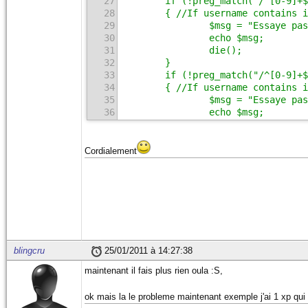
27
        if (!preg_match("/^[0-9]+$
72
?>
28
        { //If username contains i
29
                $msg = "Essaye pas
30
                echo $msg;
31
                die();
32
        }
33
        if (!preg_match("/^[0-9]+$
34
        { //If username contains i
35
                $msg = "Essaye pas
36
                echo $msg;
37
                die();
38
        }
39
        if (!preg_match("/^[0-9]+$
Cordialement
40
        { //If username contains i
41
                $msg = "Essaye pas
42
                echo $msg;
43
                die();
44
        }
45
if (!$_POST['byu1'] + $_POST['byu2
46
                $msg = "Mmh oui et
47
                echo $msg;
blingcru
25/01/2011 à 14:27:38
48
                die();
maintenant il fais plus rien oula :S,
49
        }
50
$cost = ($_POST['byu1'] + $_POST['
ok mais la le probleme maintenant exemple j'ai 1 xp qui 
51
                $query = $db->exec