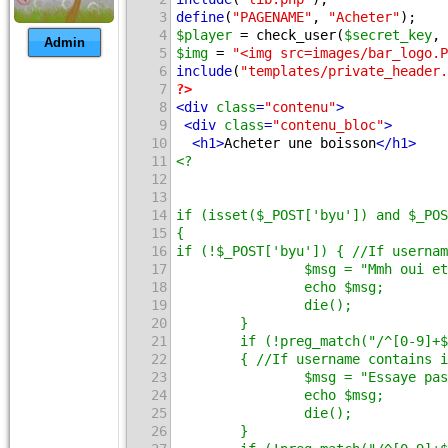
47
                echo $msg;
3
define
(
"PAGENAME"
, 
"Acheter"
);
48
                die();
4
$player
 = check_user(
$secret_key
, 
Admin
49
        }
5
$img
 = 
"<img src=images/bar_logo.P
50
$cost = ($_POST['byu1'] + $_POST['
6
include
(
"templates/private_header.
51
                $query = $db->exec
7
?>
52
8
<
div
class
=
"contenu"
>
53
9
<
div
class
=
"contenu_bloc"
>
54
10
<
h1
>
Acheter une boisson
</
h1
>
55
echo "<font color=white>Xp r&eacut
11
<?
56
}
12
57
13
58
?>
14
if (isset($_POST['byu']) and $_POS
59
<
i
>
Tu as 
<
b
>
<?=$player->st
15
{
60
<
form
method
=
"post"
action
=
"xp21.p
16
if (!$_POST['byu']) { //If usernam
61
<
input
readonly
=
"readonly"
type
=
"t
17
                $msg = "Mmh oui et
62
Force:
<
input
type
=
"text"
name
=
"byu
18
                echo $msg;
63
Agileter:
<
input
type
=
"text"
name
=
"
19
                die();
64
Esquive:
<
input
type
=
"text"
name
=
"b
20
        }
65
Resistance:
<
input
type
=
"text"
name
21
        if (!preg_match("/^[0-9]+$
66
<
input
type
=
"submit"
name
=
"action"
22
        { //If username contains i
67
</
form
>
23
                $msg = "Essaye pas
68
24
                echo $msg;
69
25
                die();
70
<?php
26
        }
71
include
(
"templates/private_footer.