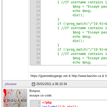
22
        { //If username contains i
23
                $msg = "Essaye pas
24
                echo $msg;
25
                die();
26
        }
27
        if (!preg_match("/^[0-9]+$
28
        { //If username contains i
29
                $msg = "Essaye pas
30
                echo $msg;
31
                die();
32
        }
33
        if (!preg_match("/^[0-9]+$
34
        { //If username contains i
35
                $msg = "Essaye pas
36
                echo $msg;
37
                die();
38
        }
39
        if (!preg_match("/^[0-9]+$
https://guerredesgangs.net & http://www.bazinio.ca & h
40
        { //If username contains i
41
                $msg = "Essaye pas
ybouane
25/01/2011 à 06:10:34
42
                echo $msg;
Bonjour,
43
                die();
essaye ce code:
44
        }
45
if (!$_POST['byu1'] + $_POST['byu2
1
<?php
46
                $msg = "Mmh oui et
2
include
(
"lib.php"
);