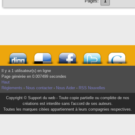
Pages:
1
Il y a 1 utilisateur(s) en ligne
Page générée en 0.007499 secondes
Haut
Règlements
-
Nous contacter
-
Nous Aider
-
RSS Nouvelles
Copyright © Support du web - Toute copie partielle ou complète de nos
créations est interdite sans l'accord de ses auteurs.
Toutes les marques citées appartiennent à leurs compagnies respectives.