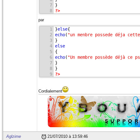
7
}
8
?>
par
1
}
else
{
2
echo
(
"un menbre possede déja cette
3
}
4
else
5
{
6
echo
(
"Un membre possède déjà ce ps
7
}
8
}
9
?>
Cordialement
Aglzime
21/07/2010 à 13:59:46