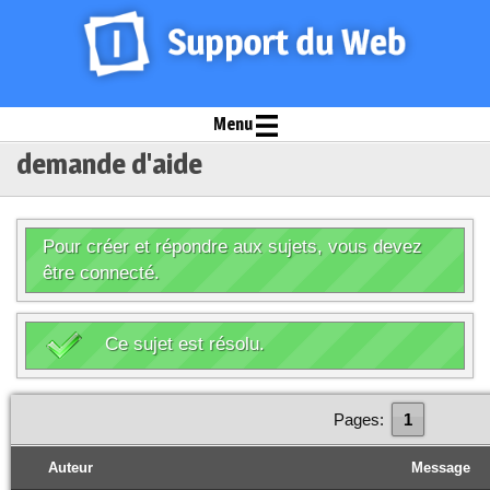
Menu
demande d'aide
Pour créer et répondre aux sujets, vous devez
être connecté.
Ce sujet est résolu.
Pages:
1
Auteur
Message