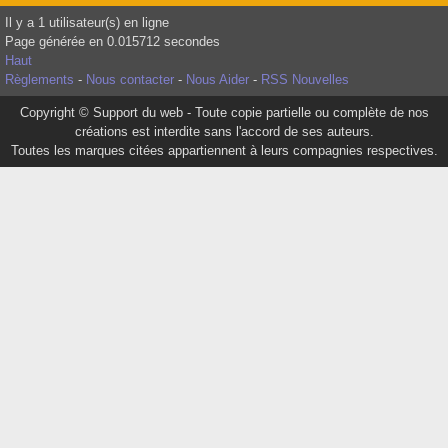
Il y a 1 utilisateur(s) en ligne
Page générée en 0.015712 secondes
Haut
Règlements
-
Nous contacter
-
Nous Aider
-
RSS Nouvelles
Copyright © Support du web - Toute copie partielle ou complète de nos
créations est interdite sans l'accord de ses auteurs.
Toutes les marques citées appartiennent à leurs compagnies respectives.