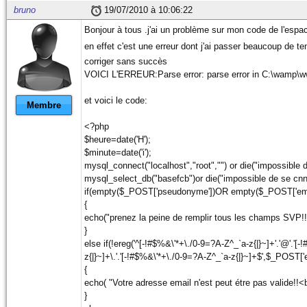
bruno
19/07/2010 à 10:06:22
Bonjour à tous .j'ai un problème sur mon code de l'esp
en effet c'est une erreur dont j'ai passer beaucoup de t
corriger sans succès
VOICI L'ERREUR:Parse error: parse error in C:\wamp\
et voici le code:
Membre
<?php
$heure=date('H');
$minute=date('i');
mysql_connect("localhost","root","") or die("impossible 
mysql_select_db("basefcb")or die("impossible de se cnn
if(empty($_POST['pseudonyme'])OR empty($_POST['ema
{
echo("prenez la peine de remplir tous les champs SVP!!!
}
else if(!ereg('^[-!#$%&\'*+\./0-9=?A-Z^_`a-z{|}~]+'.'@'.'[
z{|}~]+\.'.'[-!#$%&\'*+\./0-9=?A-Z^_`a-z{|}~]+$',$_POST['e
{
echo( "Votre adresse email n'est peut étre pas valide!!<b
}