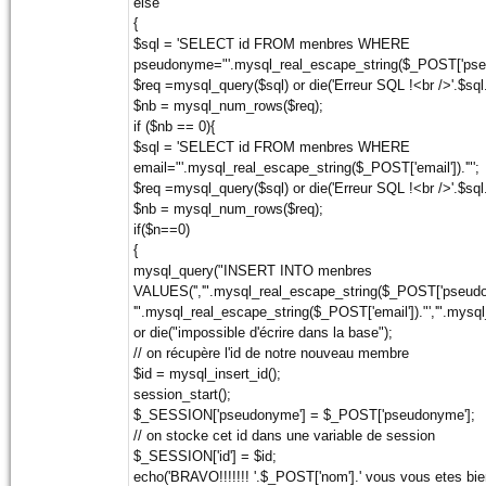
else
{
$sql = 'SELECT id FROM menbres WHERE
pseudonyme="'.mysql_real_escape_string($_POST['pseud
$req =mysql_query($sql) or die('Erreur SQL !<br />'.$sql.
$nb = mysql_num_rows($req);
if ($nb == 0){
$sql = 'SELECT id FROM menbres WHERE
email="'.mysql_real_escape_string($_POST['email']).'"';
$req =mysql_query($sql) or die('Erreur SQL !<br />'.$sql.
$nb = mysql_num_rows($req);
if($n==0)
{
mysql_query("INSERT INTO menbres
VALUES('','".mysql_real_escape_string($_POST['pseudon
'".mysql_real_escape_string($_POST['email'])."','".mysq
or die("impossible d'écrire dans la base");
// on récupère l'id de notre nouveau membre
$id = mysql_insert_id();
session_start();
$_SESSION['pseudonyme'] = $_POST['pseudonyme'];
// on stocke cet id dans une variable de session
$_SESSION['id'] = $id;
echo('BRAVO!!!!!!! '.$_POST['nom'].' vous vous etes bie