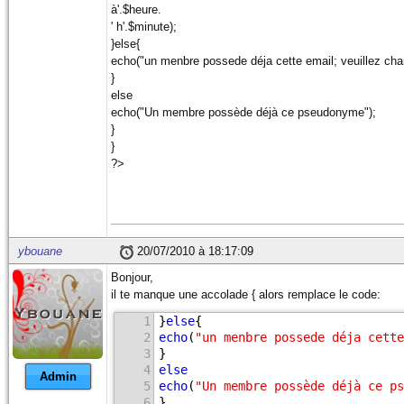
à'.$heure.
' h'.$minute);
}else{
echo("un menbre possede déja cette email; veuillez cha
}
else
echo("Un membre possède déjà ce pseudonyme");
}
}
?>
ybouane
20/07/2010 à 18:17:09
Bonjour,
il te manque une accolade { alors remplace le code:
1
}
else
{
2
echo
(
"un menbre possede déja cette
3
}
4
else
Admin
5
echo
(
"Un membre possède déjà ce ps
6
}