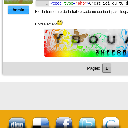
1
<
code
type
=
"php"
>
C'est ici ou tu d
Admin
Ps: la fermeture de la balise code ne contient pas d'es
Cordialement
Pages:
1