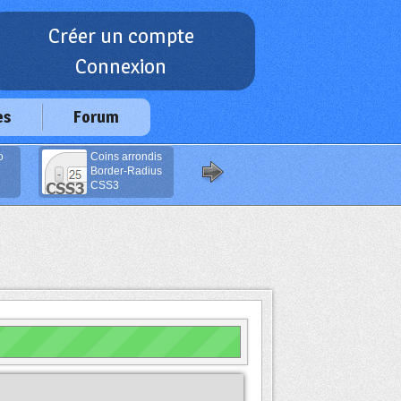
Créer un compte
Connexion
es
Forum
o
Coins arrondis
Boutons de
Border-Radius
Traduction
CSS3