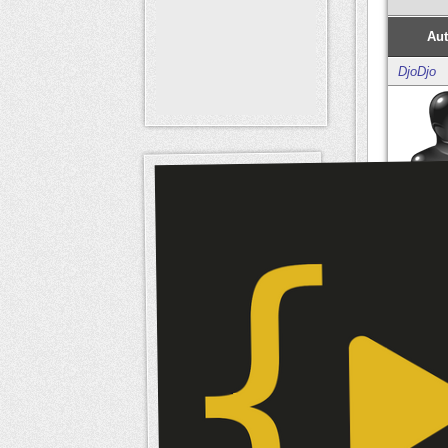
Aut
DjoDjo
Mem