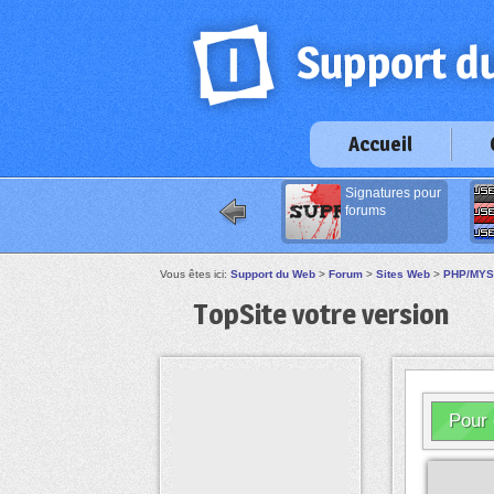
Accueil
Signatures pour
forums
Vous êtes ici:
Support du Web
>
Forum
>
Sites Web
>
PHP/MY
TopSite votre version
Pour 