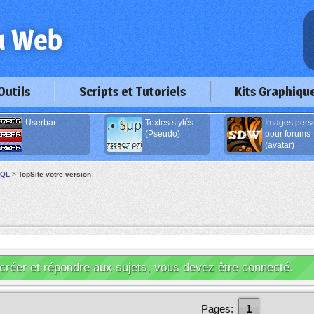
Outils
Scripts et Tutoriels
Kits Graphiqu
Userbar
Textes stylés
Images pers
(Pseudo)
pour forums
(avatar)
SQL
>
TopSite votre version
créer et répondre aux sujets, vous devez être connecté.
Pages:
1