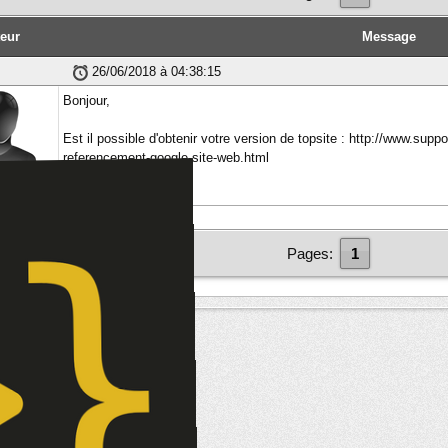
eur
Message
26/06/2018 à 04:38:15
Bonjour,
Est il possible d'obtenir votre version de topsite : http://www.supp
referencement-google-site-web.html
En vous remerciant.
bre
Pages:
1