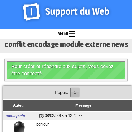
Menu
conflit encodage module externe news
Pour créer et répondre aux sujets, vous devez
être connecté.
Pages:
1
Auteur
Message
cdremparts
08/02/2015 à 12:42:44
bonjour,