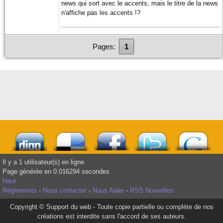
news qui sort avec le accents, mais le titre de la news
n'affiche pas les accents !?
Pages:
1
Il y a 1 utilisateur(s) en ligne
Page générée en 0.016294 secondes
Haut
Règlements
-
Nous contacter
-
Nous Aider
-
RSS Nouvelles
Copyright © Support du web - Toute copie partielle ou complète de nos
créations est interdite sans l'accord de ses auteurs.