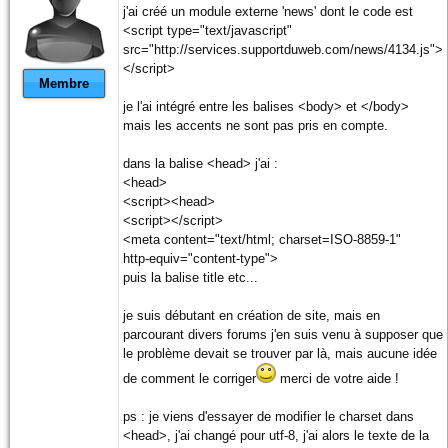
j'ai créé un module externe 'news' dont le code est
<script type="text/javascript"
src="http://services.supportduweb.com/news/4134.js">
</script>
Membre
je l'ai intégré entre les balises <body> et </body>
mais les accents ne sont pas pris en compte.
dans la balise <head> j'ai :
<head>
<script><head>
<script></script>
<meta content="text/html; charset=ISO-8859-1"
http-equiv="content-type">
puis la balise title etc...
je suis débutant en création de site, mais en
parcourant divers forums j'en suis venu à supposer que
le problème devait se trouver par là, mais aucune idée
de comment le corriger
merci de votre aide !
ps : je viens d'essayer de modifier le charset dans
<head>, j'ai changé pour utf-8, j'ai alors le texte de la