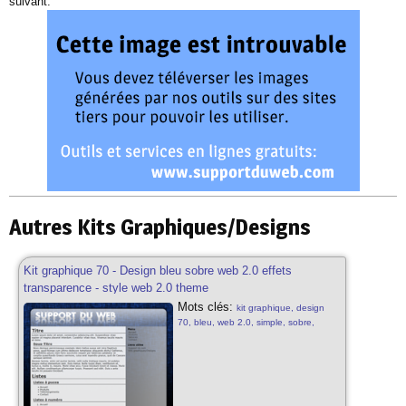
suivant:
Autres Kits Graphiques/Designs
Kit graphique 70 - Design bleu sobre web 2.0 effets
transparence - style web 2.0 theme
Mots clés:
kit graphique, design
70, bleu, web 2.0, simple, sobre,
effets transparence, bleu, web 2.0, kit
graphique sobre, simple, sobre, blog
style, design bleu gratuit, web 2.0,
effets transparence