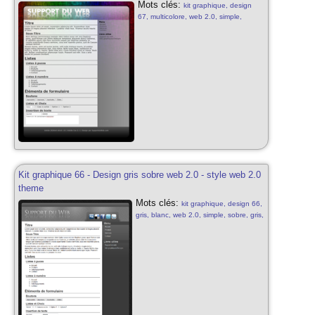
Mots clés:
kit graphique, design
67, multicolore, web 2.0, simple,
sobre, effets transparence, arc en ciel,
web 2.0, kit graphique sobre, simple,
sobre, blog style, design multicolore
gratuit, web 2.0, effets transparence
Kit graphique 66 - Design gris sobre web 2.0 - style web 2.0
theme
Mots clés:
kit graphique, design 66,
gris, blanc, web 2.0, simple, sobre, gris,
noir et blanc, web 2.0, kit graphique
sobre, simple, sobre, blog style, design
gris gratuit, web 2.0