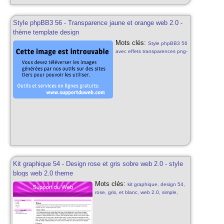
Style phpBB3 56 - Transparence jaune et orange web 2.0 -
thème template design
Mots clés:
Style phpBB3 56
avec effets transparences png-
24 css3 html5 jaune orange
web 2.0 th? phpbb3 template
design pour phpbb3 56 styles
phpbb3 gratuits jaune et
orange
Kit graphique 54 - Design rose et gris sobre web 2.0 - style
blogs web 2.0 theme
Mots clés:
kit graphique, design 54,
rose, gris, et blanc, web 2.0, simple,
sobre, gris, rose et blanc, web 2.0, kit
graphique sobre, simple rose, blog
style, design rose gratuit, web 2.0