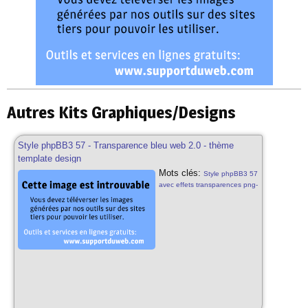
Autres Kits Graphiques/Designs
Style phpBB3 57 - Transparence bleu web 2.0 - thème
template design
Mots clés:
Style phpBB3 57
avec effets transparences png-
24 css3 html5 bleu web 2.0 th?
phpbb3 template design pour
phpbb3 57 styles phpbb3
gratuits bleu