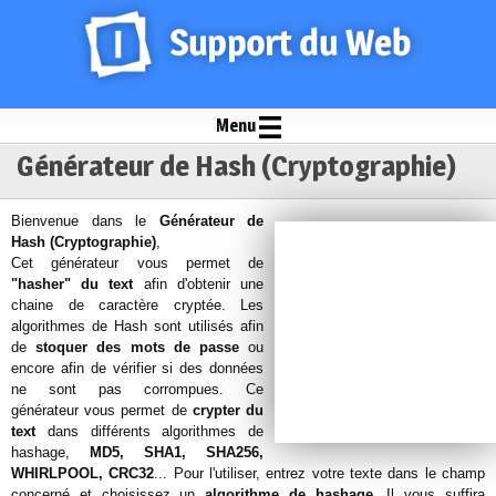
Menu
Générateur de Hash (Cryptographie)
Bienvenue dans le
Générateur de
Hash (Cryptographie)
,
Cet générateur vous permet de
"hasher" du text
afin d'obtenir une
chaine de caractère cryptée. Les
algorithmes de Hash sont utilisés afin
de
stoquer des mots de passe
ou
encore afin de vérifier si des données
ne sont pas corrompues. Ce
générateur vous permet de
crypter du
text
dans différents algorithmes de
hashage,
MD5, SHA1, SHA256,
WHIRLPOOL, CRC32
... Pour l'utiliser, entrez votre texte dans le champ
concerné et choisissez un
algorithme de hashage
. Il vous suffira