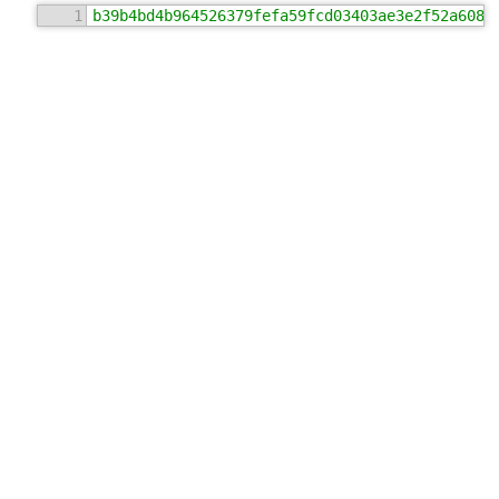
1
b39b4bd4b964526379fefa59fcd03403ae3e2f52a6084