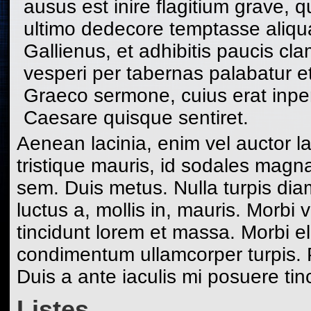
ausus est inire flagitium grave
ultimo dedecore temptasse aliqua
Gallienus, et adhibitis paucis cla
vesperi per tabernas palabatur e
Graeco sermone, cuius erat inpe
Caesare quisque sentiret.
Aenean lacinia, enim vel auctor lac
tristique mauris, id sodales ma
sem. Duis metus. Nulla turpis dia
luctus a, mollis in, mauris. Morbi 
tincidunt lorem et massa. Morbi el
condimentum ullamcorper turpis. 
Duis a ante iaculis mi posuere tin
Listes