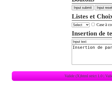
Listes et Choi
Case à c
Insertion de t
Valide (X)html strict 1.0
|
Vali