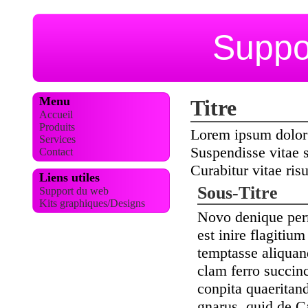
Suppo
Menu
Titre
Accueil
Produits
Lorem ipsum dolor s
Services
Suspendisse vitae 
Contact
Curabitur vitae ris
Liens utiles
Sous-Titre
Support du web
Kits graphiques/Designs
Novo denique per
est inire flagiti
temptasse aliquand
clam ferro succinc
conpita quaeritan
gnarus, quid de Ca