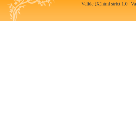
Valide (X)html strict 1.0
|
Va